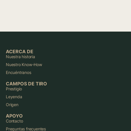
ACERCA DE
Nuestra historia
Nuestro Know-How
Encuéntranos
CAMPOS DE TIRO
Prestigio
Leyenda
Origen
APOYO
Contacto
Preguntas frecuentes