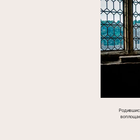
Родившись
воплощае